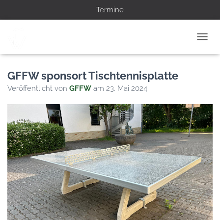
Termine
N
A
V
GFFW sponsort Tischtennisplatte
I
Veröffentlicht von
GFFW
am
23. Mai 2024
G
A
T
I
O
N
U
M
S
C
H