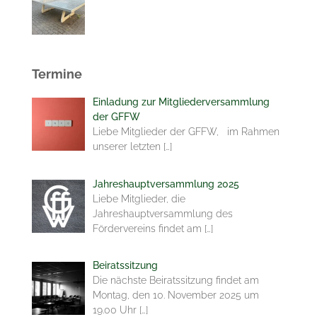
Termine
Einladung zur Mitgliederversammlung
der GFFW
Liebe Mitglieder der GFFW, im Rahmen
unserer letzten
[…]
Jahreshauptversammlung 2025
Liebe Mitglieder, die
Jahreshauptversammlung des
Fördervereins findet am
[…]
Beiratssitzung
Die nächste Beiratssitzung findet am
Montag, den 10. November 2025 um
19.00 Uhr
[…]