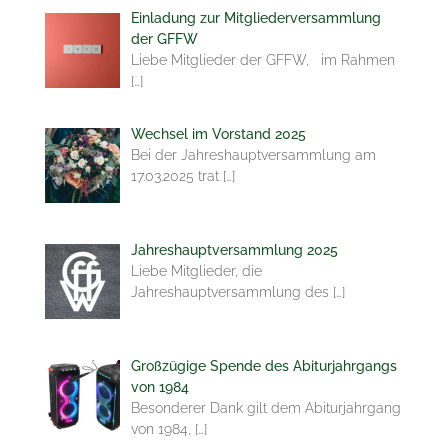
Einladung zur Mitgliederversammlung
der GFFW
Liebe Mitglieder der GFFW, im Rahmen
[…]
Wechsel im Vorstand 2025
Bei der Jahreshauptversammlung am
17.03.2025 trat
[…]
Jahreshauptversammlung 2025
Liebe Mitglieder, die
Jahreshauptversammlung des
[…]
Großzügige Spende des Abiturjahrgangs
von 1984
Besonderer Dank gilt dem Abiturjahrgang
von 1984,
[…]