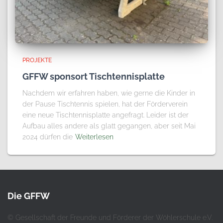
PROJEKTE
GFFW sponsort Tischtennisplatte
Nachdem wir erfahren haben, wie gerne die Kinder in
der Pause Tischtennis spielen, hat der Förderverein
eine neue Tischtennisplatte angefragt. Leider ist der
Aufbau alles andere als glatt gegangen, aber seit Mai
2024 dürfen die
Weiterlesen
Die GFFW
© Gesellschaft der Freunde und Förderer der Wöhlerschule e.V.