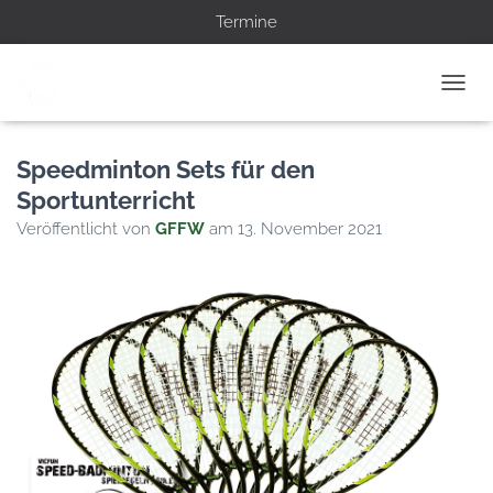
Termine
N
A
V
Speedminton Sets für den
I
Sportunterricht
G
Veröffentlicht von
GFFW
am
13. November 2021
A
T
I
O
N
U
M
S
C
H