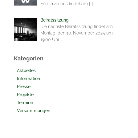
Fördervereins findet am
[…]
Beiratssitzung
Die nächste Beiratssitzung findet am
Montag, den 10. November 2025 um
19.00 Uhr
[…]
Kategorien
Aktuelles
Information
Presse
Projekte
Termine
Versammlungen